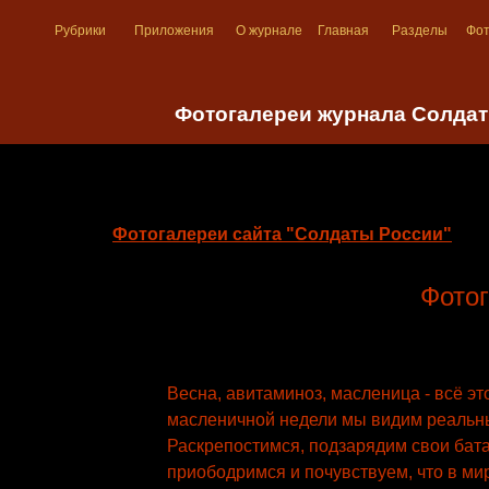
Рубрики
Приложения
О журнале
Главная
Разделы
Фо
Фотогалереи журнала Солда
Фотогалереи сайта "Солдаты России"
Фотог
Весна, авитаминоз, масленица - всё эт
масленичной недели мы видим реальные
Раскрепостимся, подзарядим свои бата
приободримся и почувствуем, что в ми