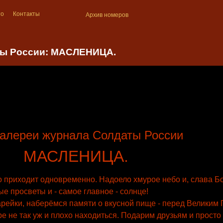
то
Контакты
Архив номеров
ты России: МАСЛЕНИЦА.
алереи журнала Солдаты России
МАСЛЕНИЦА.
о приходит одновременно. Надоело хмурое небо и, слава Бо
 просветы и - самое главное - солнце!
рейки, наберёмся памяти о вкусной пище - перед Великим 
ре не так уж и плохо находиться. Подарим друзьям и прост