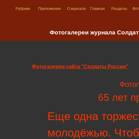
Рубрики
Приложения
О журнале
Главная
Разделы
Фо
Фотогалереи журнала Солдат
Фотогалереи сайта "Солдаты России"
Фотог
65 лет 
Еще одна торжес
молодёжью. Чтобы