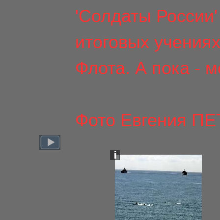
'Солдаты России'
итоговых учения
Флота. А пока - м
Фото Евгения П