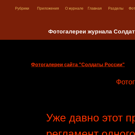
Рубрики
Приложения
О журнале
Главная
Разделы
Фо
Фотогалереи журнала Солда
Фотогалереи сайта "Солдаты России"
Фотог
Уже давно этот п
регламент одного 