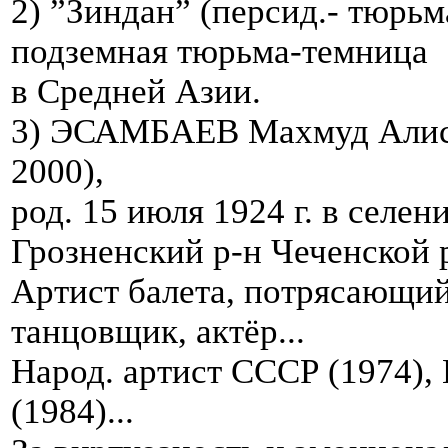
2) ”Зиндан” (персид.- тюрь
подземная тюрьма-темница
в Средней Азии.
3) ЭСАМБАЕВ Махмуд Алису
2000),
род. 15 июля 1924 г. в селе
Грозненский р-н Чеченской 
Артист балета, потрясающи
танцовщик, актёр...
Народ. артист СССР (1974), 
(1984)...