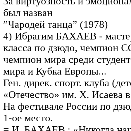
За виртуозность и эмоциона
был назван
”Чародей танца” (1978)
4) Ибрагим БАХАЕВ - масте
класса по дзюдо, чемпион СС
чемпион мира среди студент
мира и Кубка Европы...
Ген. дирек. спорт. клуба (де
«Отечество» им. Х. Исаева в
На фестивале России по дзю
1-ое место.
= И. БАХАЕВ : «Никогда наш