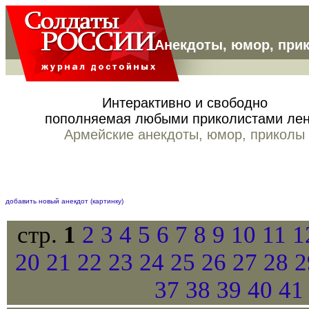
Анекдоты, юмор, при
Интерактивно и свободно
пополняемая любыми приколистами ле
Армейские анекдоты, юмор, приколы
добавить новый анекдот (картинку)
стр.
1
2
3
4
5
6
7
8
9
10
11
1
20
21
22
23
24
25
26
27
28
37
38
39
40
4