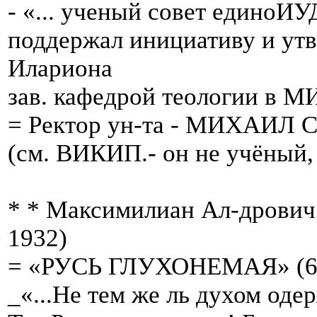
- «... ученый совет единоИ
поддержал инициативу и ут
Илариона
зав. кафедрой теологии в М
= Ректор ун-та - МИХАИЛ 
(см. ВИКИП.- он не учёный, а
* * Максимилиан Ал-дров
1932)
= «РУСЬ ГЛУХОНЕМАЯ» (6 
_«...Не тем же ль духом оде