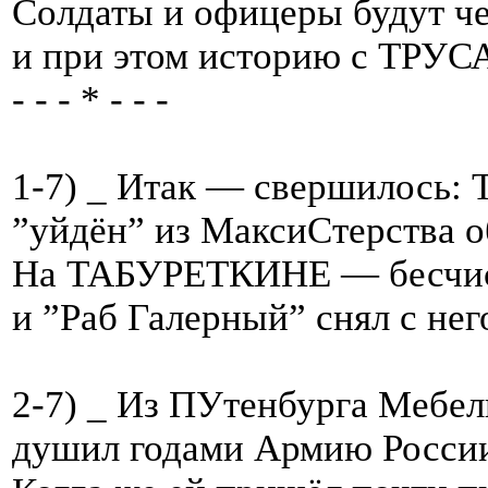
Солдаты и офицеры будут че
и при этом историю с ТРУС
- - - * - - -
1-7) _ Итак — свершилось
”уйдён” из МаксиСтерства 
На ТАБУРЕТКИНЕ — бесчис
и ”Раб Галерный” снял с него
2-7) _ Из ПУтенбурга Мебе
душил годами Армию России