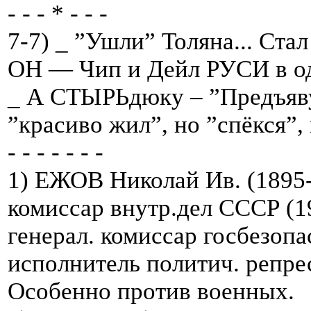
- - - * - - -
7-7) _ ”Ушли” Толяна... Ст
ОН — Чип и Дейл РУСИ в одн
_ А СТЫРЬдюку – ”Предъяву”
”красиво жил”, но ”спёкся”, п
- - - - - - -
1) ЕЖОВ Николай Ив. (1895
комиссар внутр.дел СССР (1
генерал. комиссар госбезопас
исполнитель политич. репрес
Особенно против военных.