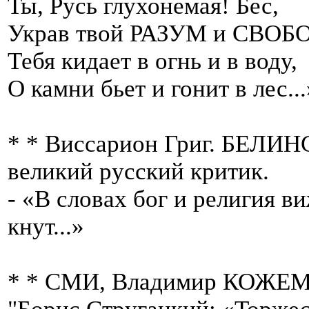
Ты, Русь глухонемая! Бес,
Украв твой РАЗУМ и СВОБ
Тебя кидает в огнь и в воду,
О камни бьет и гонит в лес...
* * Виссарион Григ. БЕЛИН
великий русский критик.
- «В словах бог и религия ви
кнут...»
* * СМИ, Владимир КОЖЕМЯ