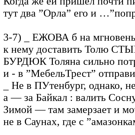
Когда же ей пришёл почти п
тут два ”Орла” его и …”поп
3-7) _ ЕЖОВА б на мгновенье
к нему доставить Толю СТЫ
БУРДЮК Толяна сильно пот
и - в ”МебельТрест” отправи
_ Не в ПУтенбург, однако, н
а — за Байкал : валить Сосну
Зимой — там замерзает и мо
не в Саунах, где с ”амазонка