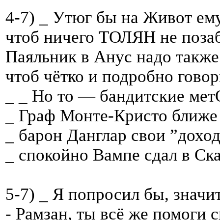
4-7) _ Утюг бы на Живот ему
чтоб ничего ТОЛЯН не поза
Паяльник в Анус надо также
чтоб чётко и подробно говори
_ _ Но то — бандитские мет
_ Граф Монте-Кристо ближе 
_ барон Данглар свои ”дохо
_ спокойно Вампе сдал в Ска
5-7) _ Я попросил бы, значи
- Рамзан, ты всё же помоги с