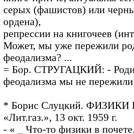
серых (фашистов) или черны
ордена),
репрессии на книгочеев (ин
Может, мы уже пережили ро
феодализма? ...
= Бор. СТРУГАЦКИЙ: - Род
феодализма мы не пережили 
* Борис Слуцкий. ФИЗИКИ
«Лит.газ.», 13 окт. 1959 г.
- « _ Что-то физики в почете