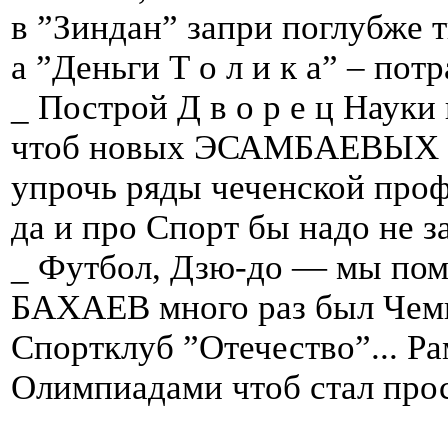
в ”Зиндан” запри поглубже ты
а ”Деньги Т о л и к а” – потр
_ Построй Д в о р е ц Науки
чтоб новых ЭСАМБАЕВЫХ ра
упрочь ряды чеченской про
да и про Спорт бы надо не з
_ Футбол, Дзю-до — мы по
БАХАЕВ много раз был Чемп
Спортклуб ”Отечество”... Ра
Олимпиадами чтоб стал прос