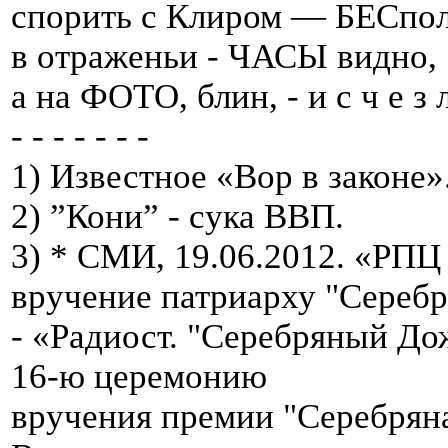
спорить с Клиром — БЕСпол
в отраженьи - ЧАСЫ видно,
а на ФОТО, блин, - и с ч е з л
- - - - - - -
1) Известное «Вор в законе»
2) ”Кони” - сука ВВП.
3) * СМИ, 19.06.2012. «РПЦ
вручение патриарху "Сереб
- «Радиост. "Серебряный До
16-ю церемонию
вручения премии "Серебрян