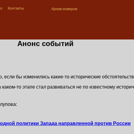
то
Контакты
Архив номеров
Анонс событий
р, если бы изменились какие-то исторические обстоятельст
 каком-то этапе стал развиваться не по известному истори
лупова:
ародной политики Запада направленной против России