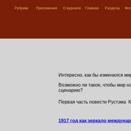
Рубрики
Приложения
О журнале
Главная
Разделы
Фо
Интересно, как бы изменился ми
Возможно ли такое, чтобы мир на
сценарию?
Первая часть повести Рустэма К
1917 год как зеркало междун