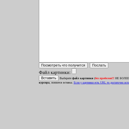
Файл картинки:
Выберите
файл картинки
(
без пробелов!!!
НЕ БОЛЕЕ 1
курсора
, появится вставка.
Ecли у картинки есть URL то достаточно встав