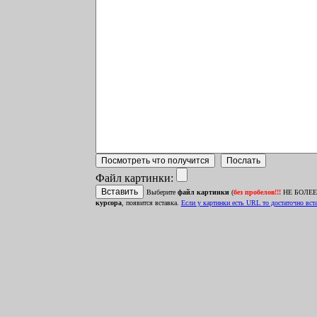
Файл картинки:
Выберите
файл картинки
(
без пробелов!!!
НЕ БОЛЕЕ 1
курсора
, появится вставка.
Ecли у картинки есть URL то достаточно встав