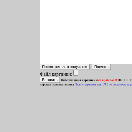
Файл картинки:
Выберите
файл картинки
(
без пробелов!!!
НЕ БОЛЕЕ 1
курсора
, появится вставка.
Ecли у картинки есть URL то достаточно встав