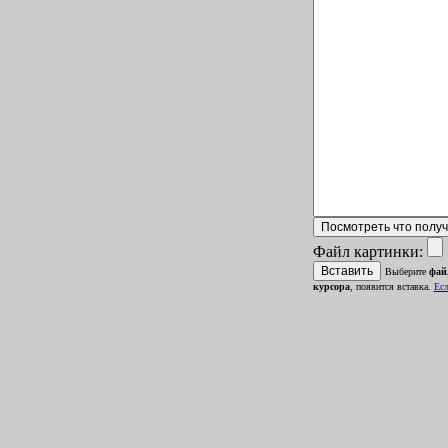
Файл картинки:
Выберите
фай
курсора
, появится вставка.
Ecл