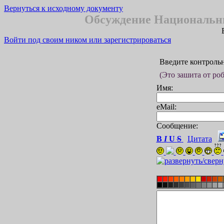
Вернуться к исходному документу
Обсуждение Национальны
Войти под своим ником или зарегистрироваться
Введите контроль
(Это зашита от ро
Имя:
eMail:
Сообщение:
B
I
U
S
Цитата