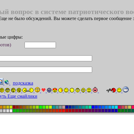
й вопрос в системе патриотического во
Еще не было обсуждений. Вы можете сделать первое сообщение :
ные цифры:
ботов)
подсказка
Еще смайлики