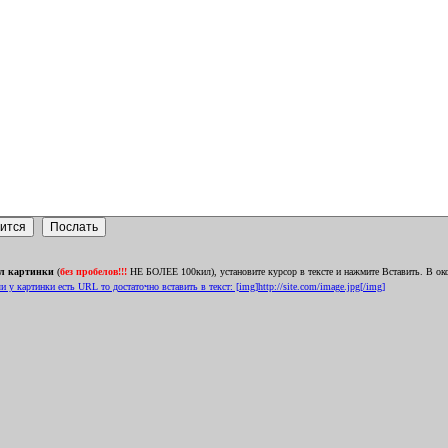
л картинки
(
без пробелов!!!
НЕ БОЛЕЕ 100кил), установите курсор в тексте и нажмите Вставить. В о
и у картинки есть URL то достаточно вставить в текст: [img]http://site.com/image.jpg[/img]