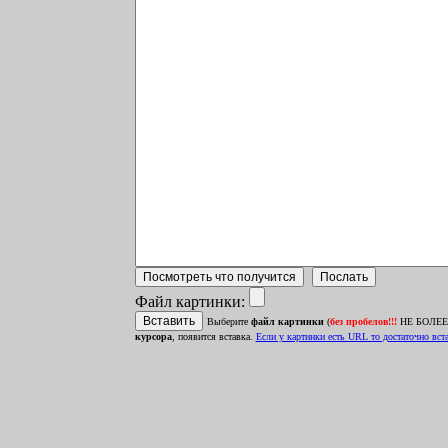
Файл картинки:
Выберите
файл картинки
(
без пробелов!!!
НЕ БОЛЕЕ 1
курсора
, появится вставка.
Ecли у картинки есть URL то достаточно встав