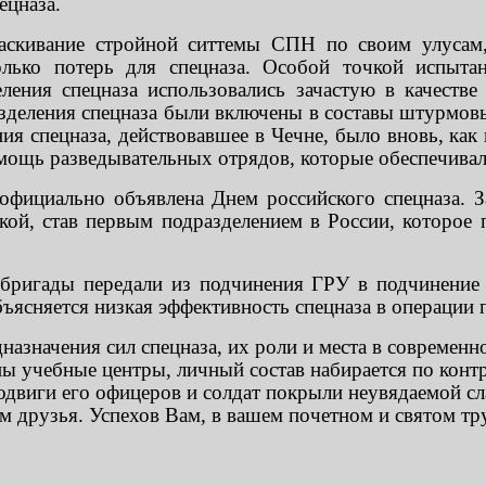
ецназа.
аскивание стройной ситтемы СПН по своим улусам
олько потерь для спецназа. Особой точкой испыта
ения спецназа использовались зачастую в качеств
зделения спецназа были включены в составы штурмов
я спецназа, действовавшее в Чечне, было вновь, как
мощь разведывательных отрядов, которые обеспечивал
официально объявлена Днем российского спецназа. З
ской, став первым подразделением в России, которое 
бригады передали из подчинения ГРУ в подчинение
ъясняется низкая эффективность спецназа в операции
азначения сил спецназа, их роли и места в современн
 учебные центры, личный состав набирается по контр
подвиги его офицеров и солдат покрыли неувядаемой с
м друзья. Успехов Вам, в вашем почетном и святом тр