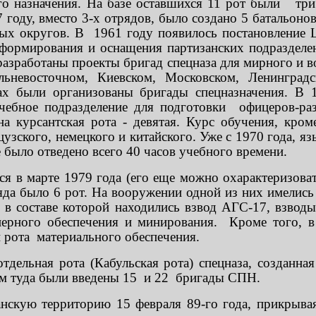
го назначения. На базе оставшихся 11 рот были тр
 году, вместо 3-х отрядов, было создано 5 батальонов
ых округов. В 1961 году появилось постановление
формирования и оснащения партизанских подразделен
разработаны проекты бригад спецназа для мирного и в
льневосточном, Киевском, Московском, Ленинградс
х были организованы бригады спецназначения. В 1
чебное подразделение для подготовки офицеров-раз
курсантская рота - девятая. Курс обучения, кроме
узского, немецкого и китайского. Уже с 1970 года, я
е было отведено всего 40 часов учебного времени.
лся в марте 1979 года (его еще можно охарактеризова
яда было 6 рот. На вооружении одной из них имелис
 в составе которой находились взвод АГС-17, взвод
ерного обеспечения и минирования. Кроме того, в
 рота материального обеспечения.
дельная рота (Кабульская рота) спецназа, созданная
м туда были введены 15 и 22 бригады СПН.
анскую территорию 15 февраля 89-го года, прикрыва