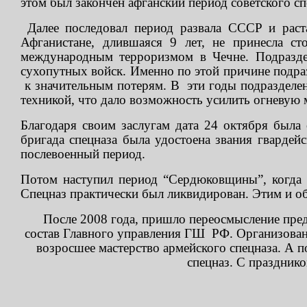
этом был закончен афганский период советского сп
Далее последовал период развала СССР и раст
Афганистане, длившаяся 9 лет, не принесла ст
международным терроризмом в Чечне. Подраздел
сухопутных войск. Именно по этой причине подра
к значительным потерям. В эти годы подразделени
техникой, что дало возможность усилить огневую 
Благодаря своим заслугам дата 24 октября была 
бригада спецназа была удостоена звания гвардей
послевоенный период.
Потом наступил период “Сердюковщины”, когда 
Спецназ практически был ликвидирован. Этим и об
После 2008 года, пришло переосмысление предн
состав Главного управления ГШ РФ. Организованы
возросшее мастерство армейского спецназа. А 
спецназ. С празднико