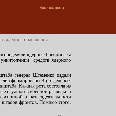
Вход
Наши партнеры
тв ядерного нападения.
распределяли ядерные боеприпасы
и уничтожении средств ядерного
штаба генерал Штеменко издали
 были сформированы 46 отдельных
нштаба. Каждая рота состояла из
ые служили в военной разведке и
ерсионной и разведдеятельности
 и штабов фронтов. Помимо этого,