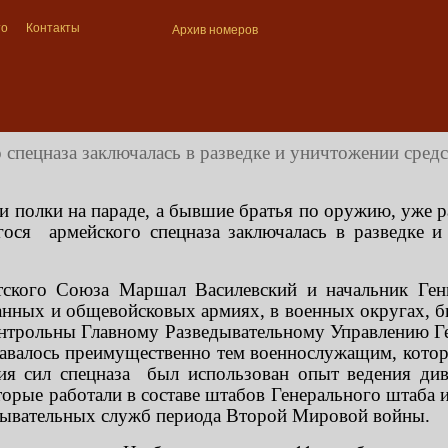
то
Контакты
Архив номеров
 спецназа заключалась в разведке и уничтожении средс
и полки на параде, а бывшие братья по оружию, уже 
гося армейского спецназа заключалась в разведке 
ского Союза Маршал Василевский и начальник Ген
ованных и общевойсковых армиях, в военных округах,
онтрольны Главному Разведывательному Управлению Ге
давалось преимущественно тем военнослужащим, котор
ия сил спецназа был использован опыт ведения див
оторые работали в составе штабов Генерального штаба
дывательных служб периода Второй Мировой войны.