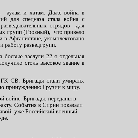
, аулам и хатам. Даже война в
ний для спецназа стала война с
е разведывательных отрядов для
ых групп (Грозный), что привело
 и в Афганистане, укомплектовано
и работу разведгрупп.
а боевые заслуги 22-я отдельная
получило столь высокое звание в
 ГК СВ. Бригады стали умирать.
 по принуждению Грузии к миру.
ой войне. Бригады, переданы в
акту. События в Сирии показали
лавой, уже Российский военный
уде.