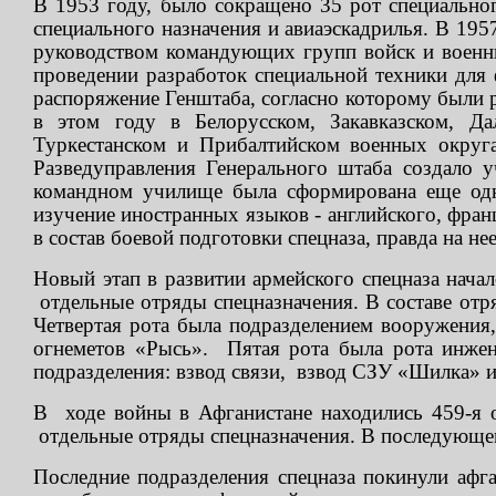
В 1953 году, было сокращено 35 рот специально
специального назначения и авиаэскадрилья. В 1957
руководством командующих групп войск и военн
проведении разработок специальной техники для 
распоряжение Генштаба, согласно которому были 
в этом году в Белорусском, Закавказском, Да
Туркестанском и Прибалтийском военных округа
Разведуправления Генерального штаба создало у
командном училище была сформирована еще одна 
изучение иностранных языков - английского, франц
в состав боевой подготовки спецназа, правда на не
Новый этап в развитии армейского спецназа нача
отдельные отряды спецназначения. В составе отр
Четвертая рота была подразделением вооружения,
огнеметов «Рысь». Пятая рота была рота инжен
подразделения: взвод связи, взвод СЗУ «Шилка» и
В ходе войны в Афганистане находились 459-я от
отдельные отряды спецназначения. В последующе
Последние подразделения спецназа покинули афг