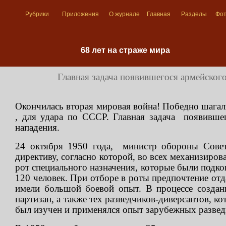
Рубрики
Приложения
О журнале
Главная
Разделы
Фо
68 лет на страже мира
Главная задача появившегося армейского
Окончилась вторая мировая война! Победно шагал
, для удара по СССР. Главная задача появивше
нападения.
24 октября 1950 года, министр обороны Совет
директиву, согласно которой, во всех механизир
рот специального назначения, которые были подк
120 человек. При отборе в роты предпочтение от
имели большой боевой опыт. В процессе создан
партизан, а также тех разведчиков-диверсантов, к
был изучен и применялся опыт зарубежных разве